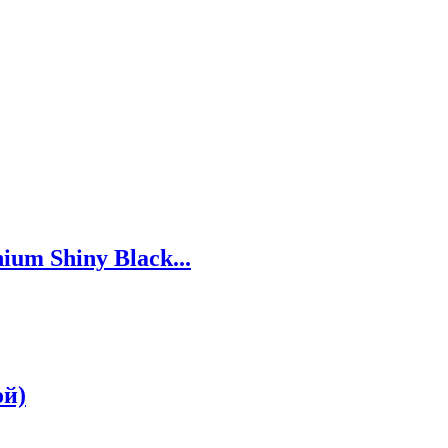
um Shiny Black...
ой)