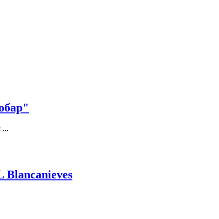
обар"
...
 Blancanieves