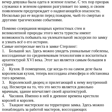
вечер девушка была одета в зеленое платье. С тех пор призрак
служанки в зеленом одеянии разгуливает по замку, и своим
появлением предупреждает о надвигающейся опасности.
Несколько раз ее видели перед пожаром, чьей-то смертью и
другими трагическими событиями.
Помимо созерцания мощных крепостных стен и
великолепной природы этого места туристы имеют
возможность побывать на увлекательной экскурсии по замку
и узнать всё о его истории.
Самые интересные места в замке Стерлинг:
1. Большой зал. Здесь можно увидеть уникальные гобелены,
воссозданные по средневековым технологиям и восхититься
архитектурой XVI века. Этот зал является самым большим в
стране.
2. Кухня. В помещении, где когда-то на самом деле была
королевская кухня, теперь воссоздана атмосфера и обстановка
того времени.
3. Королевский дворец и прилегающий к нему внутренний
сад. Несмотря на то, что это место является довольно
мрачным, здание впечатляет своей архитектурой.
4. Часовня. Именно в ней в древние времена крестили
королей и королев.
5. Ткацкие мастерские на территории замка. Здесь можно
понаблюдать за работой мастеров, воссоздающих