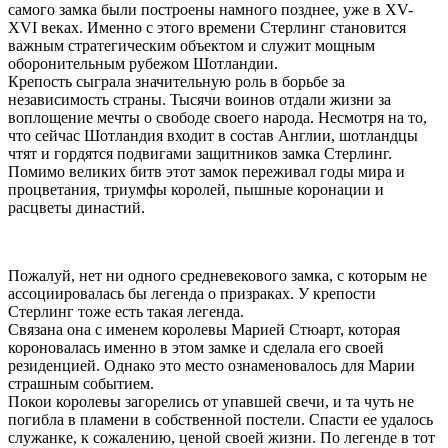
самого замка были построены намного позднее, уже в XV-
XVI веках. Именно с этого времени Стерлинг становится
важным стратегическим объектом и служит мощным
оборонительным рубежом Шотландии.
Крепость сыграла значительную роль в борьбе за
независимость страны. Тысячи воинов отдали жизни за
воплощение мечты о свободе своего народа. Несмотря на то,
что сейчас Шотландия входит в состав Англии, шотландцы
чтят и гордятся подвигами защитников замка Стерлинг.
Помимо великих битв этот замок переживал годы мира и
процветания, триумфы королей, пышные коронации и
расцветы династий.
Пожалуй, нет ни одного средневекового замка, с которым не
ассоциировалась бы легенда о призраках. У крепости
Стерлинг тоже есть такая легенда.
Связана она с именем королевы Марией Стюарт, которая
короновалась именно в этом замке и сделала его своей
резиденцией. Однако это место ознаменовалось для Марии
страшным событием.
Покои королевы загорелись от упавшей свечи, и та чуть не
погибла в пламени в собственной постели. Спасти ее удалось
служанке, к сожалению, ценой своей жизни. По легенде в тот