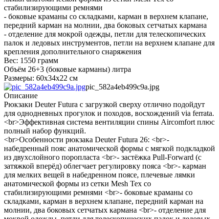
стабилизирующими ремнями
- боковые краманы со складками, карман в верхнем клапане,
передний карман на молнии, два боковых сетчатых кармана
- отделение для мокрой одежды, петли для телескопических
палок и ледовых инструментов, петли на верхнем клапане для
крепления дополнительного снаряжения
Вес: 1550 грамм
Объём 26+3 (боковые карманы) литра
Размеры: 60x34x22 см
pic_582a4eb499c9a.jpg
Описание
Рюкзаки Deuter Futura с загрузкой сверху отлично подойдут
для однодневных прогулок и походов, восхождений via ferrata.
<br>Эффективная система вентиляции спины Aircomfort плюс
полный набор функций.
<br>Особенности рюкзака Deuter Futura 26: <br>-
набедренный пояс анатомической формы с мягкой подкладкой
из двухслойного поропласта <br>- застёжка Pull-Forward (с
затяжкой вперёд) облегчает регулировку пояса <br>- карман
для мелких вещей в набедренном поясе, плечевые лямки
анатомической формы из сетки Mesh Tex со
стабилизирующими ремнями <br>- боковые краманы со
складками, карман в верхнем клапане, передний карман на
молнии, два боковых сетчатых кармана <br>- отделение для
мокрой одежды, петли для телескопических палок и ледовых