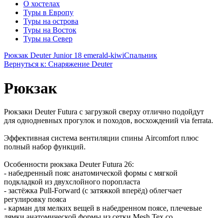
О хостелах
Туры в Европу
Туры на острова
Туры на Восток
Туры на Север
Рюкзак Deuter Junior 18 emerald-kiwi
Спальник
Вернуться к: Снаряжение Deuter
Рюкзак
Рюкзаки Deuter Futura с загрузкой сверху отлично подойдут
для однодневных прогулок и походов, восхождений via ferrata.
Эффективная система вентиляции спины Aircomfort плюс
полный набор функций.
Особенности рюкзака Deuter Futura 26:
- набедренный пояс анатомической формы с мягкой
подкладкой из двухслойного поропласта
- застёжка Pull-Forward (с затяжкой вперёд) облегчает
регулировку пояса
- карман для мелких вещей в набедренном поясе, плечевые
лямки анатомической формы из сетки Mesh Tex со