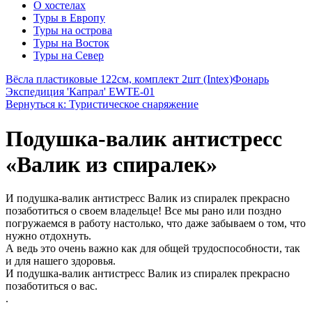
О хостелах
Туры в Европу
Туры на острова
Туры на Восток
Туры на Север
Вёсла пластиковые 122см, комплект 2шт (Intex)
Фонарь
Экспедиция 'Капрал' EWTE-01
Вернуться к: Туристическое снаряжение
Подушка-валик антистресс
«Валик из спиралек»
И подушка-валик антистресс Валик из спиралек прекрасно
позаботиться о своем владельце! Все мы рано или поздно
погружаемся в работу настолько, что даже забываем о том, что
нужно отдохнуть.
А ведь это очень важно как для общей трудоспособности, так
и для нашего здоровья.
И подушка-валик антистресс Валик из спиралек прекрасно
позаботиться о вас.
.
.