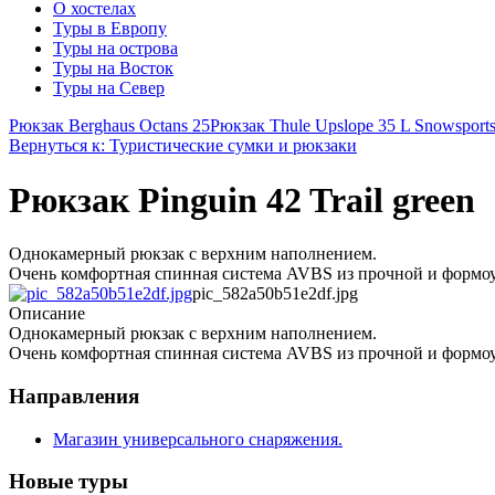
О хостелах
Туры в Европу
Туры на острова
Туры на Восток
Туры на Север
Рюкзак Berghaus Octans 25
Рюкзак Thule Upslope 35 L Snowsports
Вернуться к: Туристические сумки и рюкзаки
Рюкзак Pinguin 42 Trail green
Однокамерный рюкзак с верхним наполнением.
Очень комфортная спинная система AVBS из прочной и формоу
pic_582a50b51e2df.jpg
Описание
Однокамерный рюкзак с верхним наполнением.
Очень комфортная спинная система AVBS из прочной и формоу
Направления
Магазин универсального снаряжения.
Новые туры