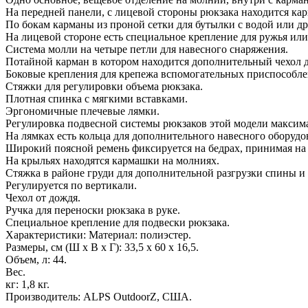
На передней панели, с лицевой стороны рюкзака находится ка
По бокам карманы из проной сетки для бутылки с водой или др
На лицевой стороне есть специальное крепление для ружья или
Система молли на четыре петли для навесного снаряжения.
Потайной карман в котором находится дополнительный чехол 
Боковые крепления для крепежа вспомогательных приспособле
Стяжки для регулировки объема рюкзака.
Плотная спинка с мягкими вставками.
Эргономичные плечевые лямки.
Регулировка подвесной системы рюкзаков этой модели максимал
На лямках есть кольца для дополнительного навесного оборудо
Широкий поясной ремень фиксируется на бедрах, принимая на с
На крыльях находятся кармашки на молниях.
Стяжка в районе груди для дополнительной разгрузки спины и
Регулируется по вертикали.
Чехол от дождя.
Ручка для переноски рюкзака в руке.
Специальное крепление для подвески рюкзака.
Характеристики: Материал: полиэстер.
Размеры, см (Ш х В х Г): 33,5 х 60 х 16,5.
Объем, л: 44.
Вес.
кг: 1,8 кг.
Производитель: ALPS OutdoorZ, США.