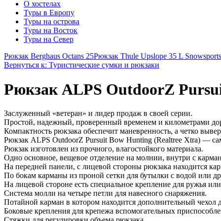
О хостелах
Туры в Европу
Туры на острова
Туры на Восток
Туры на Север
Рюкзак Berghaus Octans 25
Рюкзак Thule Upslope 35 L Snowsports
Вернуться к: Туристические сумки и рюкзаки
Рюкзак ALPS OutdoorZ Pursuit 
Заслуженный «ветеран» и лидер продаж в своей серии.
Простой, надежный, проверенный временем и километрами дор
Компактность рюкзака обеспечит маневренность, а четко вывер
Рюкзак ALPS OutdoorZ Pursuit Bow Hunting (Realtree Xtra) ―
Рюкзак изготовлен из прочного, влагостойкого материала.
Одно основное, вещевое отделение на молнии, внутри с карман
На передней панели, с лицевой стороны рюкзака находится ка
По бокам карманы из проной сетки для бутылки с водой или др
На лицевой стороне есть специальное крепление для ружья или
Система молли на четыре петли для навесного снаряжения.
Потайной карман в котором находится дополнительный чехол 
Боковые крепления для крепежа вспомогательных приспособле
Стяжки для регулировки объема рюкзака.