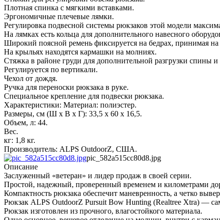
Плотная спинка с мягкими вставками.
Эргономичные плечевые лямки.
Регулировка подвесной системы рюкзаков этой модели максимал
На лямках есть кольца для дополнительного навесного оборудо
Широкий поясной ремень фиксируется на бедрах, принимая на с
На крыльях находятся кармашки на молниях.
Стяжка в районе груди для дополнительной разгрузки спины и
Регулируется по вертикали.
Чехол от дождя.
Ручка для переноски рюкзака в руке.
Специальное крепление для подвески рюкзака.
Характеристики: Материал: полиэстер.
Размеры, см (Ш х В х Г): 33,5 х 60 х 16,5.
Объем, л: 44.
Вес.
кг: 1,8 кг.
Производитель: ALPS OutdoorZ, США.
pic_582a515cc80d8.jpg
Описание
Заслуженный «ветеран» и лидер продаж в своей серии.
Простой, надежный, проверенный временем и километрами дор
Компактность рюкзака обеспечит маневренность, а четко вывер
Рюкзак ALPS OutdoorZ Pursuit Bow Hunting (Realtree Xtra) ―
Рюкзак изготовлен из прочного, влагостойкого материала.
Одно основное, вещевое отделение на молнии, внутри с карман