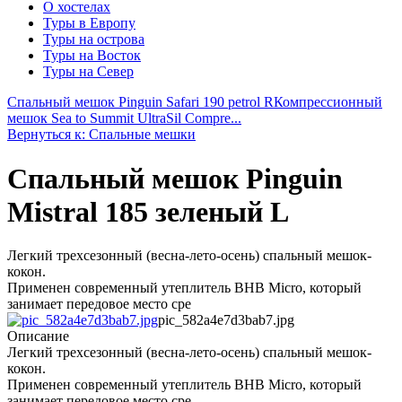
О хостелах
Туры в Европу
Туры на острова
Туры на Восток
Туры на Север
Спальный мешок Pinguin Safari 190 petrol R
Компрессионный
мешок Sea to Summit UltraSil Compre...
Вернуться к: Спальные мешки
Спальный мешок Pinguin
Mistral 185 зеленый L
Легкий трехсезонный (весна-лето-осень) cпальный мешок-
кокон.
Применен современный утеплитель BHB Micro, который
занимает передовое место сре
pic_582a4e7d3bab7.jpg
Описание
Легкий трехсезонный (весна-лето-осень) cпальный мешок-
кокон.
Применен современный утеплитель BHB Micro, который
занимает передовое место сре