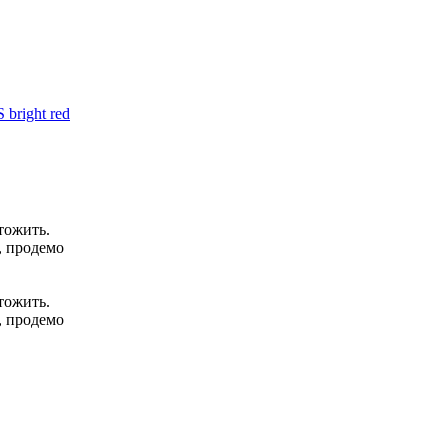
 bright red
тожить.
, продемо
тожить.
, продемо