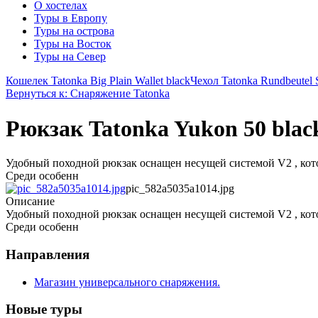
О хостелах
Туры в Европу
Туры на острова
Туры на Восток
Туры на Север
Кошелек Tatonka Big Plain Wallet black
Чехол Tatonka Rundbeutel S
Вернуться к: Снаряжение Tatonka
Рюкзак Tatonka Yukon 50 blac
Удобный походной рюкзак оснащен несущей системой V2 ​, кото
Среди особенн
pic_582a5035a1014.jpg
Описание
Удобный походной рюкзак оснащен несущей системой V2 ​, кото
Среди особенн
Направления
Магазин универсального снаряжения.
Новые туры