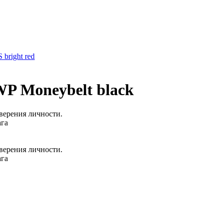
 bright red
P Moneybelt black
оверения личности.
ага
оверения личности.
ага